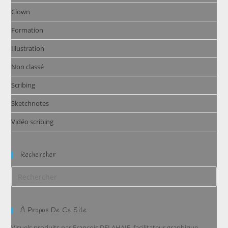
Clown
Formation
Illustration
Non classé
Scribing
Sketchnotes
Vidéo scribing
Rechercher
À Propos De Ce Site
Visuels produits par François DELAHAIE, facilitateur graphique,