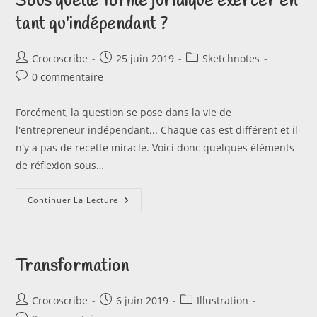
Sous quelle forme juridique exercer en
tant qu’indépendant ?
Auteur/autrice
Publication
Post
Crocoscribe
25 juin 2019
Sketchnotes
de
publiée :
category:
Commentaires
0 commentaire
la
de
publication :
la
Forcément, la question se pose dans la vie de
publication :
l'entrepreneur indépendant... Chaque cas est différent et il
n'y a pas de recette miracle. Voici donc quelques éléments
de réflexion sous…
Sous
Continuer La Lecture
Quelle
Forme
Juridique
Exercer
En
Tant
Transformation
Qu’indépendant
?
Auteur/autrice
Publication
Post
Crocoscribe
6 juin 2019
Illustration
de
publiée :
category: