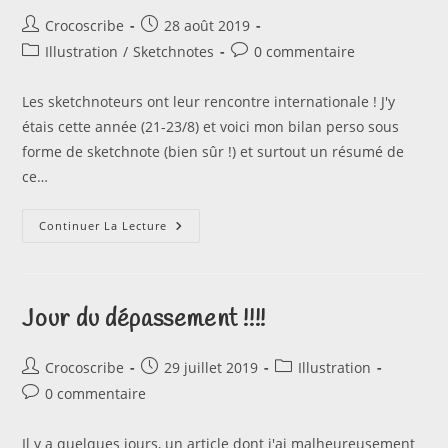
Auteur/autrice
Publication
Crocoscribe
28 août 2019
de
publiée :
Post
Commentaires
Illustration
/
Sketchnotes
0 commentaire
la
category:
de
publication :
la
Les sketchnoteurs ont leur rencontre internationale ! J'y
publication :
étais cette année (21-23/8) et voici mon bilan perso sous
forme de sketchnote (bien sûr !) et surtout un résumé de
ce…
Ma
Continuer La Lecture
« Rentrée »
:
The
International
Sketchnote
Camp
Jour du dépassement !!!!
Auteur/autrice
Publication
Post
Crocoscribe
29 juillet 2019
Illustration
de
publiée :
category:
Commentaires
0 commentaire
la
de
publication :
la
Il y a quelques jours, un article dont j'ai malheureusement