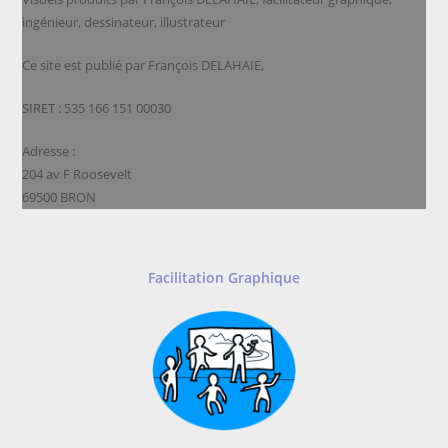
ingénieur, dessinateur, illustrateur
Ce site est publié par François DELAHAIE,
SIRET : 535 166 151 00030
Adresse :
204 av F Roosevelt
69500 BRON
Facilitation Graphique