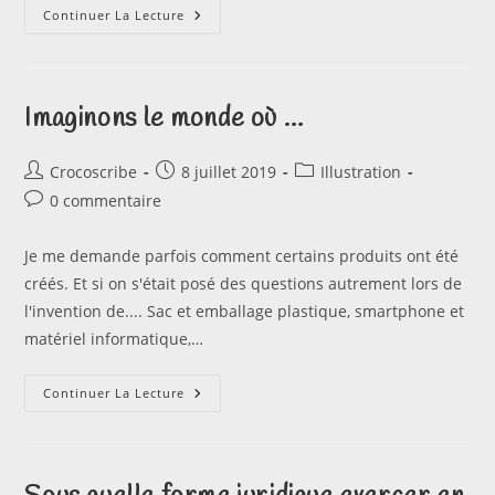
Je
Continuer La Lecture
Découvre
Mysezame
Imaginons le monde où …
Auteur/autrice
Publication
Post
Crocoscribe
8 juillet 2019
Illustration
de
publiée :
category:
Commentaires
0 commentaire
la
de
publication :
la
Je me demande parfois comment certains produits ont été
publication :
créés. Et si on s'était posé des questions autrement lors de
l'invention de.... Sac et emballage plastique, smartphone et
matériel informatique,…
Imaginons
Continuer La Lecture
Le
Monde
Où
…