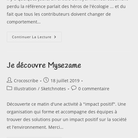
publication :
perdu la référence parlait des héros de l'écologie ... et du
fait que tous les contributeurs doivent changer de
comportement…
Jour
Continuer La Lecture
Du
Dépassement
!!!!
Je découvre Mysezame
Auteur/autrice
Publication
Crocoscribe
18 juillet 2019
de
publiée :
Post
Commentaires
Illustration
/
Sketchnotes
0 commentaire
la
category:
de
publication :
la
Découverte ce matin d'une activité à "impact positif". Une
publication :
organisation qui forme et accompagne des équipes à
trouver des solutions pour un impact positif sur la société
et l'environnement. Merci…