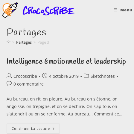
Skip
Menu
to
content
Partages
>
Partages
>
Page 3
Intelligence émotionnelle et leadership
Auteur/autrice
Publication
Post
Crocoscribe
4 octobre 2019
Sketchnotes
de
publiée :
category:
Commentaires
0 commentaire
la
de
publication :
la
Au bureau, on rit, on pleure. Au bureau on s'étonne, on
publication :
angoisse, on trépigne, et on se déchire. On s’apitoie, on
s'attendrit ou on se renferme. Au bureau... Comment ce…
Intelligence
Continuer La Lecture
Émotionnelle