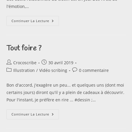
l'émotion,…
Accordage
Continuer La Lecture
Sensible
Tout foire ?
Auteur/autrice
Publication
Crocoscribe
30 avril 2019
de
publiée :
Post
Commentaires
Illustration
/
Vidéo scribing
0 commentaire
la
category:
de
publication :
la
Bon d'accord, j'exagère un peu... et quelques uns (dont moi
publication :
certains jours) diront qu'il y a plein de cadeaux à découvrir.
Pour l'instant, je préfère en rire ... #dessin ;…
Tout
Continuer La Lecture
Foire
?