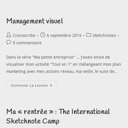
Et
Leadership
Management visuel
Auteur/autrice
Publication
Post
Crocoscribe
6 septembre 2019
Sketchnotes
de
publiée :
category:
Commentaires
0 commentaire
la
de
publication :
la
Dans la série "Ma petite entreprise" ... J'avais envie de
publication :
visualiser mon activité "Tout en 1" en mélangeant mon plan
marketing avec mes actions réseau, ma veille, le suivi de…
Management
Continuer La Lecture
Visuel
Ma « rentrée » : The International
Sketchnote Camp