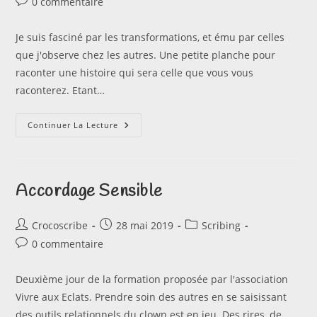
Commentaires
0 commentaire
la
de
publication :
la
Je suis fasciné par les transformations, et ému par celles
publication :
que j'observe chez les autres. Une petite planche pour
raconter une histoire qui sera celle que vous vous
raconterez. Etant…
Transformation
Continuer La Lecture
Accordage Sensible
Auteur/autrice
Publication
Post
Crocoscribe
28 mai 2019
Scribing
de
publiée :
category:
Commentaires
0 commentaire
la
de
publication :
la
Deuxième jour de la formation proposée par l'association
publication :
Vivre aux Eclats. Prendre soin des autres en se saisissant
des outils relationnels du clown est en jeu. Des rires, de