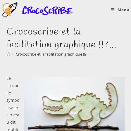
Skip
Menu
to
content
Crocoscribe et la
facilitation graphique !!?…
>
Crocoscribe et la facilitation graphique !!?…
Le
crocod
ile
symbo
lise le
cervea
u dit
reptili