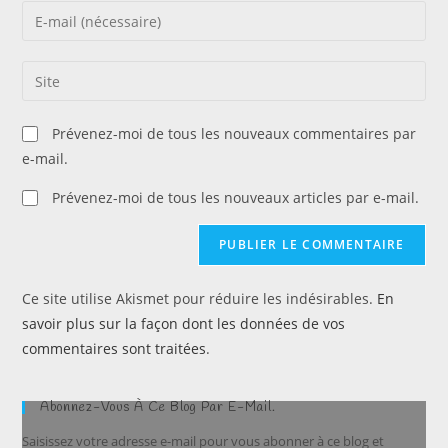
name
Enter
or
your
username
email
Saisir
to
address
l’URL
comment
to
de
Prévenez-moi de tous les nouveaux commentaires par
comment
votre
e-mail.
site
(facultatif)
Prévenez-moi de tous les nouveaux articles par e-mail.
Ce site utilise Akismet pour réduire les indésirables.
En
savoir plus sur la façon dont les données de vos
commentaires sont traitées
.
Abonnez-Vous À Ce Blog Par E-Mail.
Saisissez votre adresse e-mail pour vous abonner à ce blog et