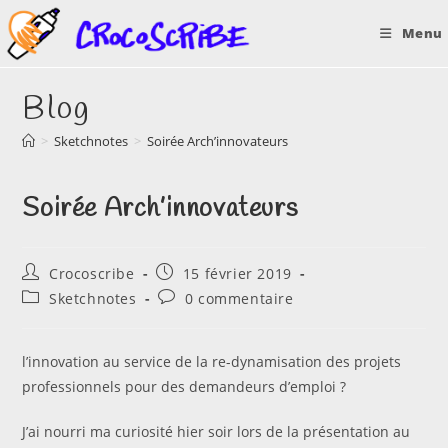
Skip
Menu
to
content
Blog
>
Sketchnotes
>
Soirée Arch’innovateurs
Soirée Arch’innovateurs
Auteur/autrice
Publication
Crocoscribe
15 février 2019
de
publiée :
Post
Commentaires
Sketchnotes
0 commentaire
la
category:
de
publication :
la
publication :
l’innovation au service de la re-dynamisation des projets
professionnels pour des demandeurs d’emploi ?
J’ai nourri ma curiosité hier soir lors de la présentation au