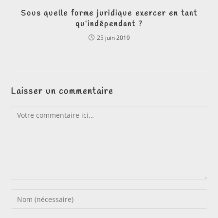
Sous quelle forme juridique exercer en tant
qu’indépendant ?
25 juin 2019
Laisser un commentaire
Comment
Enter
your