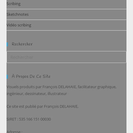
Scribing
Sketchnotes
Vidéo scribing
Rechercher
À Propos De Ce Site
Visuels produits par François DELAHAIE, facilitateur graphique,
ingénieur, dessinateur, illustrateur
Ce site est publié par François DELAHAIE,
SIRET : 535 166 151 00030
Adresse :