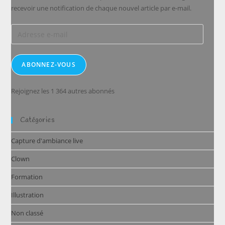
recevoir une notification de chaque nouvel article par e-mail.
Adresse
e-
mail
ABONNEZ-VOUS
Rejoignez les 1 364 autres abonnés
Catégories
Capture d'ambiance live
Clown
Formation
Illustration
Non classé