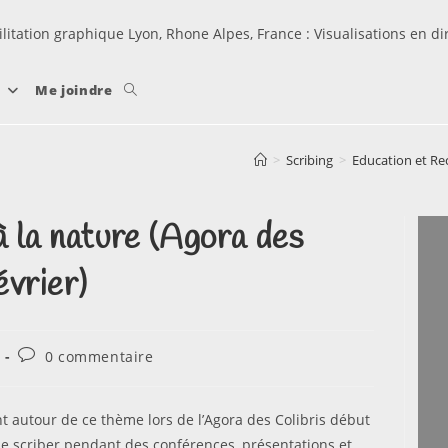
ilitation graphique Lyon, Rhone Alpes, France : Visualisations en d
Toggle
r
Me joindre
website
>
Scribing
>
Education et Rec
search
 la nature (Agora des
évrier)
Commentaires
0 commentaire
de
la
publication :
 autour de ce thème lors de l’Agora des Colibris début
r de scriber pendant des conférences, présentations et