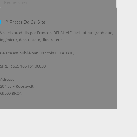
À Propos De Ce Site
Visuels produits par François DELAHAIE, facilitateur graphique,
ingénieur, dessinateur, illustrateur
Ce site est publié par François DELAHAIE,
SIRET : 535 166 151 00030
Adresse :
204 av F Roosevelt
69500 BRON