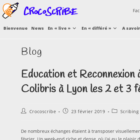
Skip
Fac
to
content
Bienvenue
News
En « live »
En « différé »
A savoi
Blog
Education et Reconnexion à
Colibris à Lyon les 2 et 3 f
Auteur/autrice
Publication
Post
Crocoscribe
23 février 2019
Scribing
de
publiée :
category:
la
publication :
De nombreux échanges étaient à transposer visuellement
février. Un week-end riche et dense, où j’ai eu le plaisi