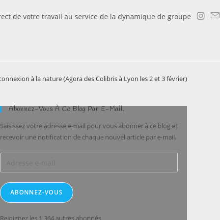
irect de votre travail au service de la dynamique de groupe
onnexion à la nature (Agora des Colibris à Lyon les 2 et 3 février)
Abonnez-Vous À Ce Blog Par E-Mail.
Saisissez votre adresse e-mail pour vous abonner à ce blog et
recevoir une notification de chaque nouvel article par e-mail.
Adresse
e-
mail
ABONNEZ-VOUS
Rejoignez les 1 364 autres abonnés