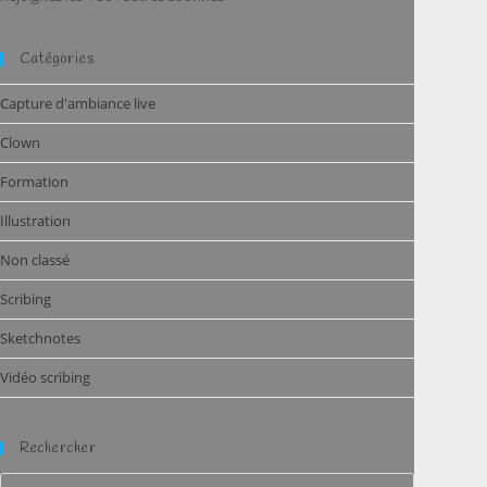
Catégories
Capture d'ambiance live
Clown
Formation
Illustration
Non classé
Scribing
Sketchnotes
Vidéo scribing
Rechercher