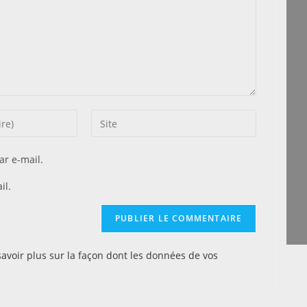
Saisir
l’URL
de
r e-mail.
votre
il.
site
(facultatif)
savoir plus sur la façon dont les données de vos