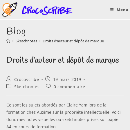
Skip
Menu
to
content
Blog
>
Sketchnotes
>
Droits d’auteur et dépôt de marque
Droits d’auteur et dépôt de marque
Auteur/autrice
Publication
Crocoscribe
19 mars 2019
de
publiée :
Post
Commentaires
Sketchnotes
0 commentaire
la
category:
de
publication :
la
publication :
Ce sont les sujets abordés par Claire Yam lors de la
formation chez Auxime sur la propriété intellectuelle. Voici
donc mes notes visuelles ou sketchnotes prises sur papier
A4 en cours de formation.