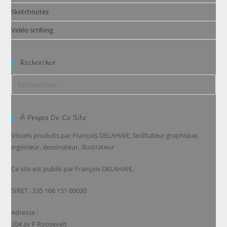
Sketchnotes
Vidéo scribing
Rechercher
À Propos De Ce Site
Visuels produits par François DELAHAIE, facilitateur graphique,
ingénieur, dessinateur, illustrateur
Ce site est publié par François DELAHAIE,
SIRET : 535 166 151 00030
Adresse :
204 av F Roosevelt