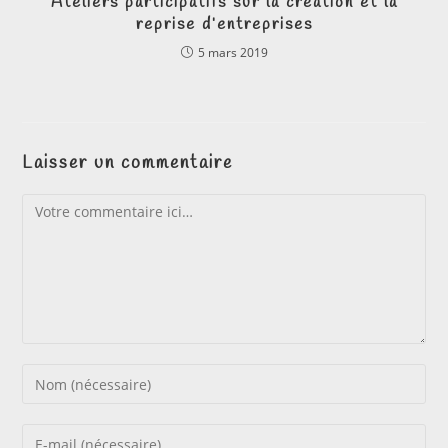
Ateliers participatifs sur la création et la
reprise d’entreprises
5 mars 2019
Laisser un commentaire
Comment
Enter
your
name
Enter