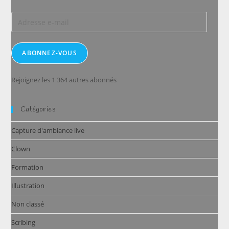
Adresse
e-
mail
ABONNEZ-VOUS
Rejoignez les 1 364 autres abonnés
Catégories
Capture d'ambiance live
Clown
Formation
Illustration
Non classé
Scribing