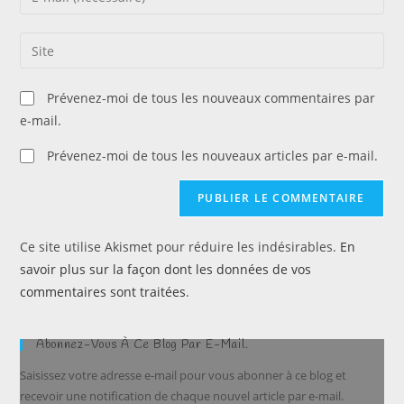
or
your
username
email
Saisir
to
address
l’URL
comment
to
de
Prévenez-moi de tous les nouveaux commentaires par
comment
votre
e-mail.
site
(facultatif)
Prévenez-moi de tous les nouveaux articles par e-mail.
Ce site utilise Akismet pour réduire les indésirables.
En
savoir plus sur la façon dont les données de vos
commentaires sont traitées
.
Abonnez-Vous À Ce Blog Par E-Mail.
Saisissez votre adresse e-mail pour vous abonner à ce blog et
recevoir une notification de chaque nouvel article par e-mail.